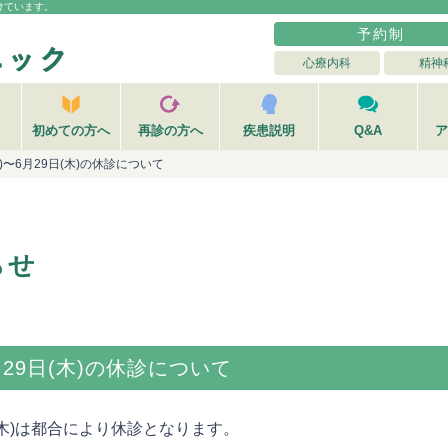
けています。
予約制
心療内科
精神
初めての方へ
再診の方へ
疾患説明
Q&A
ア
日)〜6月29日(木)の休診について
らせ
月29日(木)の休診について
9日(木)は都合により休診となります。