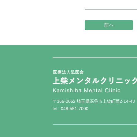
前へ
投
稿
ナ
ビ
ゲ
ー
シ
ョ
ン
〒366-0052 埼玉県深谷市上柴町西2-14-43
tel : 048-551-7000