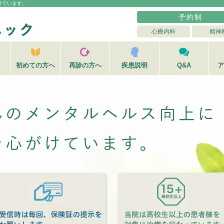
けています。
予約制
心療内科
精神
初めての方へ
再診の方へ
疾患説明
Q&A
ア