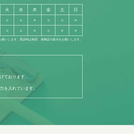
火
水
木
金
土
日
○
○
×
○
○
×
○
○
×
○
×
×
をお願いします。受診時は毎回、保険証の提示をお願いします。
けております。
力を入れています。